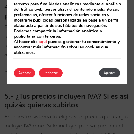
terceros para finalidades analíticas mediante el análisis
4.- ¿Qué pasa con las reservas que
del tráfico web, personalizar el contenido mediante sus
pernoctan durante el cambio de IVA?
preferencias, ofrecer funciones de redes sociales y
mostrarle publicidad personalizada en base a un perfil
elaborado a partir de sus hábitos de navegación.
Para simplificar, a las pocas reservas que pernocten
Podemos compartir la información analítica o
los últimos días de junio Y los primeros de julio se
publicitaria con terceros.
Al hacer clic
aquí
puedes gestionar tu consentimiento y
les confirma IVA del 8% para toda la estancia,
encontrar más información sobre las cookies que
utilizamos.
aunque se les añade una advertencia informando
del cambio. El hotel puede ajustar la factura final
como lo considere oportuno.
Aceptar
Rechazar
Ajustes
5.- ¿Tus precios incluyen IVA? Si es así
quizás quieras subirlos
En nuestro sistema tú eliges si el precio que cargas
incluye IVA o no. Si lo incluye, piensa que será el