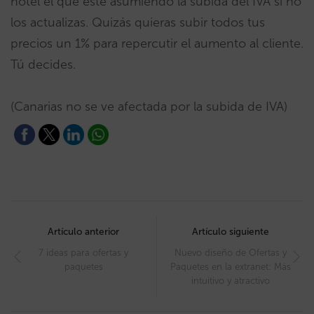
hotel el que esté asumiendo la subida del IVA si no
los actualizas. Quizás quieras subir todos tus
precios un 1% para repercutir el aumento al cliente.
Tú decides.
(Canarias no se ve afectada por la subida de IVA)
Post
navigation
Artículo anterior
Artículo siguiente
7 ideas para ofertas y
Nuevo diseño de Ofertas y
paquetes
Paquetes en la extranet: Más
intuitivo y atractivo