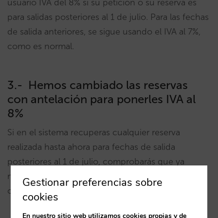
usuario IVA del 8% si su petición o su reserva es
para salidas posteriores al 1 de julio. Para las fechas
de salida anteriores, se sigue usando el IVA al 7%,
como es normal.
3.- Hemos cambiado las reservas
con antelación para ponerles IVA al
8%
Si en el sistema recuperas cualquier reserva
realizada hasta ahora para fechas de salida
posteriores al 1 de julio, comprobarás que ya
muestran el IVA actualizado, aunque la
Gestionar preferencias sobre
confirmación inicial fuera del 7%.
.
cookies
En nuestro sitio web utilizamos cookies propias y de