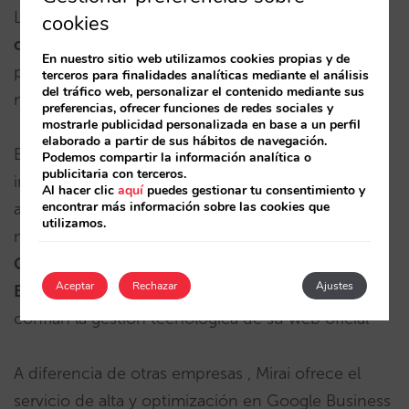
Local Business Center
aumenta de manera
cookies
considerable la visibilidad del hotel
en estas dos
En nuestro sitio web utilizamos cookies propias y de
plataformas de Google y, por tanto, consigue un
terceros para finalidades analíticas mediante el análisis
del tráfico web, personalizar el contenido mediante sus
mayor número de visitas y reservas.
preferencias, ofrecer funciones de redes sociales y
mostrarle publicidad personalizada en base a un perfil
elaborado a partir de sus hábitos de navegación.
En Mirai
somos expertos
en optimizar esa
Podemos compartir la información analítica o
publicitaria con terceros.
información y en convertirla en un reclamo
Al hacer clic
aquí
puedes gestionar tu consentimiento y
encontrar más información sobre las cookies que
atractivo que llame la atención del máximo
utilizamos.
número de visitantes y posibles clientes.
Gestionamos la correcta presencia en Local
Aceptar
Rechazar
Ajustes
Business Center
a todos los hoteles que nos
confían la gestión tecnológica de su web oficial
A diferencia de otras empresas , Mirai ofrece el
servicio de alta y optimización en Google Business