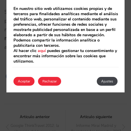
En nuestro sitio web utilizamos cookies propias y de
Se trata de una funcionalidad muy útil sobre todo
terceros para finalidades analíticas mediante el análisis
del tráfico web, personalizar el contenido mediante sus
para extras como golf o spa, y que completa aún
preferencias, ofrecer funciones de redes sociales y
más la que es una de las herramientas de extras
mostrarle publicidad personalizada en base a un perfil
elaborado a partir de sus hábitos de navegación.
más avanzadas
del mercado. ¿Te estás
Podemos compartir la información analítica o
publicitaria con terceros.
aprovechando de ella?
Al hacer clic
aquí
puedes gestionar tu consentimiento y
encontrar más información sobre las cookies que
utilizamos.
Aceptar
Rechazar
Ajustes
Post
navigation
Artículo anterior
Artículo siguiente
Google ThinkTravel 2012: la
Informe Mirai Madrid y