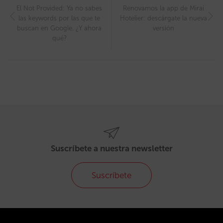
El Not Provided: Ya no sabes
Renovamos la app de Mirai
las keywords por las que te
Hotelier: descárgate la nueva
buscan en Google. ¿Y ahora
versión
qué?
Suscríbete a nuestra newsletter
Suscríbete