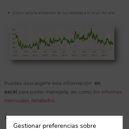
Como varía la antelación de tus reservas a lo largo del año
Puedes descargarte esta información
en
excel
para poder manejarla, así como los
informes
mensuales detallados
.
Además, desde ahora puedes:
Gestionar preferencias sobre