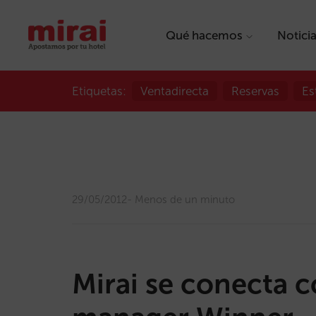
Qué hacemos
Notici
Etiquetas:
Ventadirecta
Reservas
Es
29/05/2012
Menos de un minuto
Mirai se conecta c