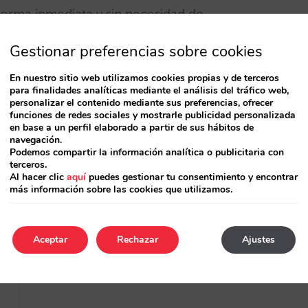
 forma inmediata y sin necesidad de
Gestionar preferencias sobre cookies
s
que Mirai ha ido estableciendo con los
En nuestro sitio web utilizamos cookies propias y de terceros
para finalidades analíticas mediante el análisis del tráfico web,
l mercado.
personalizar el contenido mediante sus preferencias, ofrecer
funciones de redes sociales y mostrarle publicidad personalizada
en base a un perfil elaborado a partir de sus hábitos de
navegación.
Podemos compartir la información analítica o publicitaria con
terceros.
Al hacer clic
aquí
puedes gestionar tu consentimiento y encontrar
más información sobre las cookies que utilizamos.
Artículo siguiente
Aceptar
Rechazar
Ajustes
Sihot se integra con Mirai