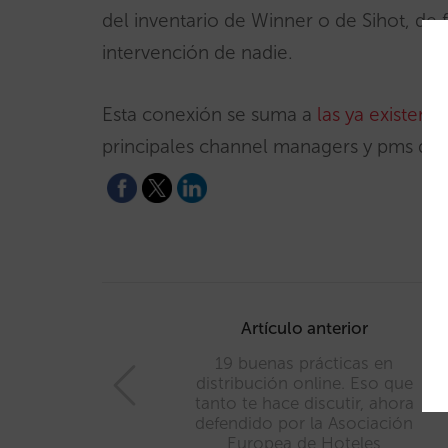
del inventario de Winner o de Sihot, de
intervención de nadie.
Esta conexión se suma a
las ya existente
principales channel managers y pms de
Post
navigation
Artículo anterior
19 buenas prácticas en
distribución online. Eso que
tanto te hace discutir, ahora
defendido por la Asociación
Europea de Hoteles