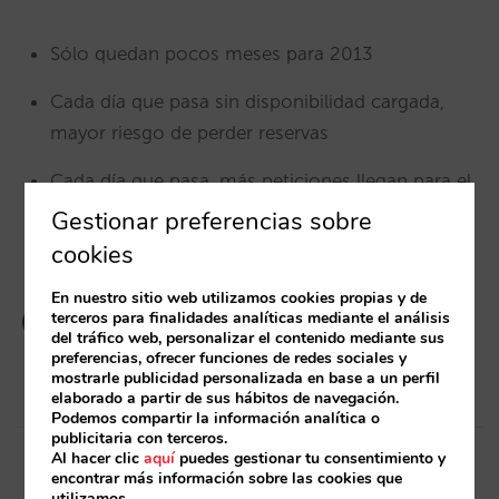
Sólo quedan pocos meses para 2013
Cada día que pasa sin disponibilidad cargada,
mayor riesgo de perder reservas
Cada día que pasa, más peticiones llegan para el
año que viene
Gestionar preferencias sobre
cookies
En nuestro sitio web utilizamos cookies propias y de
terceros para finalidades analíticas mediante el análisis
del tráfico web, personalizar el contenido mediante sus
preferencias, ofrecer funciones de redes sociales y
mostrarle publicidad personalizada en base a un perfil
elaborado a partir de sus hábitos de navegación.
Podemos compartir la información analítica o
Post
publicitaria con terceros.
Al hacer clic
aquí
puedes gestionar tu consentimiento y
navigation
Artículo anterior
Artículo siguiente
encontrar más información sobre las cookies que
utilizamos.