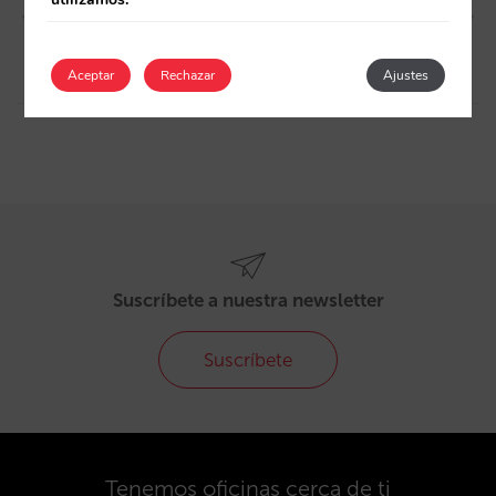
¿Por qué te cancelan?
“Precio mínimo garantizado”
Por qué y cómo declararlo
en tu web
Aceptar
Rechazar
Ajustes
Suscríbete a nuestra newsletter
Suscríbete
Tenemos oficinas cerca de ti