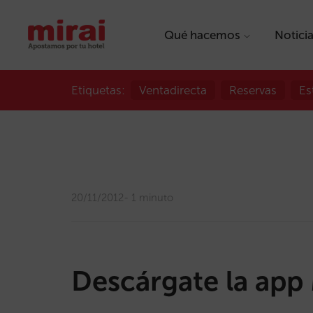
Qué hacemos
Notici
Etiquetas:
Ventadirecta
Reservas
Es
20/11/2012
1 minuto
Descárgate la app 