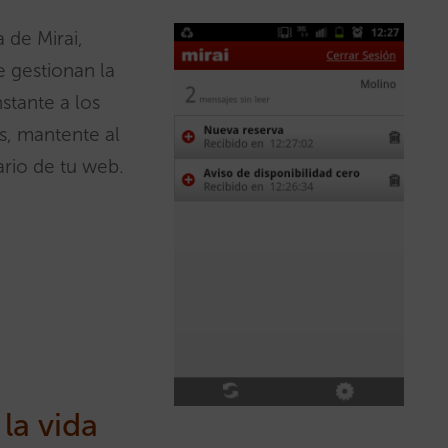
a de Mirai,
 gestionan la
stante a los
s, mantente al
ario de tu web.
 la vida