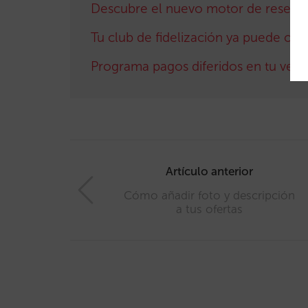
Descubre el nuevo motor de reserva
Tu club de fidelización ya puede ofr
Programa pagos diferidos en tu venta
Post
navigation
Artículo anterior
Cómo añadir foto y descripción
a tus ofertas