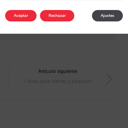
s de Mirai
ecer beneficios en forma de extras
Aceptar
Rechazar
Ajustes
 directa
Artículo siguiente
7 ideas para ofertas y paquetes