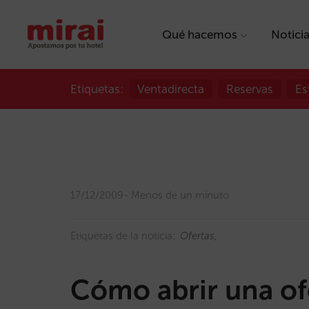
Qué hacemos
Notici
Etiquetas:
Ventadirecta
Reservas
Es
17/12/2009
Menos de un minuto
Etiquetas de la noticia:
Ofertas
Cómo abrir una of