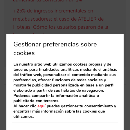
+25% de ingresos incrementales en
metabuscadores: el caso de ATELIER de
Hoteles. Cómo los usuarios pasaron de la
inspiración a la reserva
Gestionar preferencias sobre
Descubre el nuevo motor de reservas de
cookies
Mirai
En nuestro sitio web utilizamos cookies propias y de
terceros para finalidades analíticas mediante el análisis
del tráfico web, personalizar el contenido mediante sus
preferencias, ofrecer funciones de redes sociales y
mostrarle publicidad personalizada en base a un perfil
Post
elaborado a partir de sus hábitos de navegación.
Podemos compartir la información analítica o
navigation
Artículo anterior
Artículo siguiente
publicitaria con terceros.
Al hacer clic
aquí
puedes gestionar tu consentimiento y
Tasa Turística de Baleares:
Nuevo informe mensual:
encontrar más información sobre las cookies que
Desde ahora tu web cuenta
Demanda, conversión y
utilizamos.
con el sistema más completo
gestión de inventario