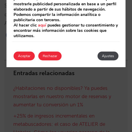
mostrarle publicidad personalizada en base a un perfil
Si estás interesado en mostrar el aviso para otra
elaborado a partir de sus hábitos de navegación.
cifra de habitaciones distinta, contacta con tu
Podemos compartir la información analítica o
publicitaria con terceros.
Account Manager para modificar la configuración.
Al hacer clic
aquí
puedes gestionar tu consentimiento y
encontrar más información sobre las cookies que
utilizamos.
Aceptar
Rechazar
Ajustes
Entradas relacionadas
¿Habitaciones no disponibles? Ya puedes
mostrarlas en nuestro motor de reservas y
aumentar tu conversión un 1%
+25% de ingresos incrementales en
metabuscadores: el caso de ATELIER de