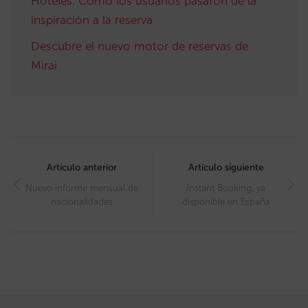
Hoteles. Cómo los usuarios pasaron de la
inspiración a la reserva
Descubre el nuevo motor de reservas de
Mirai
Post
navigation
Artículo anterior
Artículo siguiente
Nuevo informe mensual de
Instant Booking, ya
nacionalidades
disponible en España