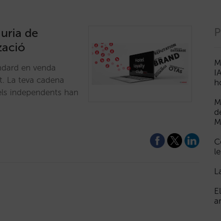
uria de
P
zació
M
àndard en venda
I
t. La teva cadena
h
els independents han
M
d
M
C
le
L
E
a