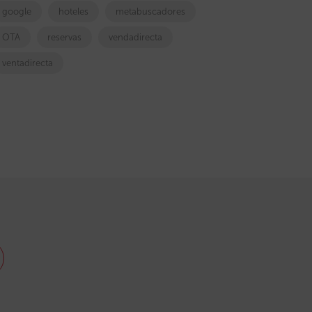
google
hoteles
metabuscadores
OTA
reservas
vendadirecta
ventadirecta