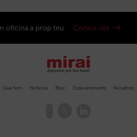
m oficina a prop teu
Coneix-les
Que fem
Notícies
Bloc
Esdeveniments
Nosaltres