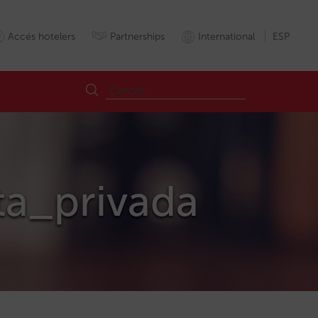
Accés hotelers
Partnerships
International
ESP
nta_privada