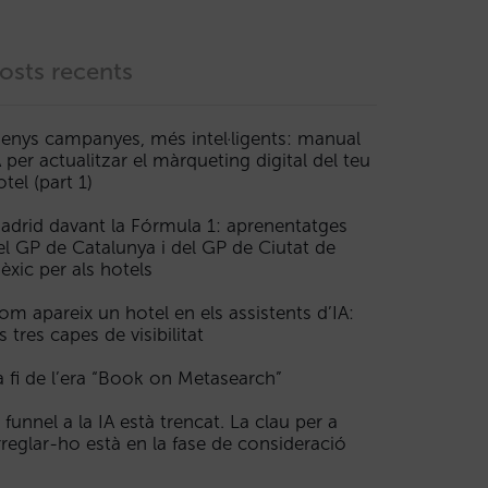
osts recents
enys campanyes, més intel·ligents: manual
A per actualitzar el màrqueting digital del teu
otel (part 1)
adrid davant la Fórmula 1: aprenentatges
el GP de Catalunya i del GP de Ciutat de
èxic per als hotels
om apareix un hotel en els assistents d’IA:
s tres capes de visibilitat
a fi de l’era “Book on Metasearch”
l funnel a la IA està trencat. La clau per a
rreglar-ho està en la fase de consideració