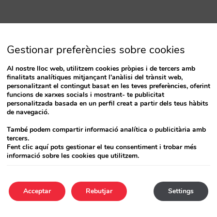
Gestionar preferències sobre cookies
Al nostre lloc web, utilitzem cookies pròpies i de tercers amb
finalitats analítiques mitjançant l'anàlisi del trànsit web,
personalitzant el contingut basat en les teves preferències, oferint
funcions de xarxes socials i mostrant- te publicitat
personalitzada basada en un perfil creat a partir dels teus hàbits
de navegació.
També podem compartir informació analítica o publicitària amb
tercers.
Fent clic aquí pots gestionar el teu consentiment i trobar més
informació sobre les cookies que utilitzem.
Acceptar
Rebutjar
Settings