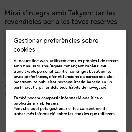
Mirai s’integra amb Takyon: tarifes
revendibles per a les teves reserves
Gestionar preferències sobre
cookies
Al nostre lloc web, utilitzem cookies pròpies i de tercers
amb finalitats analítiques mitjançant l'anàlisi del
trànsit web, personalitzant el contingut basat en les
teves preferències, oferint funcions de xarxes socials i
mostrant- te publicitat personalitzada basada en un
Mirai s'integra amb Takyon, una plataforma que
perfil creat a partir dels teus hàbits de navegació.
permet revendre reserves no reemborsables, oferint
També podem compartir informació analítica o
major flexibilitat i noves oportunitats per a hotels.…
publicitària amb tercers.
Fent clic aquí pots gestionar el teu consentiment i
trobar més informació sobre les cookies que utilitzem.