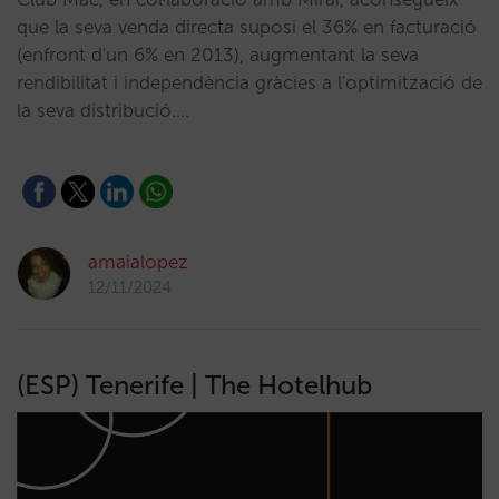
que la seva venda directa suposi el 36% en facturació
(enfront d'un 6% en 2013), augmentant la seva
rendibilitat i independència gràcies a l'optimització de
la seva distribució.…
amaialopez
12/11/2024
(ESP) Tenerife | The Hotelhub