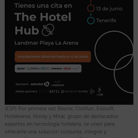
(ESP) Por primera vez Beonx, Civitfun, Eisisoft,
Hotelverse, Noray y Mirai, grupo de destacados
expertos en tecnología hotelera, se unen para
ofrecerte una solución conjunta, integral y