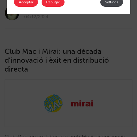
Acceptar
Rebutjar
Settings
amaialopez
04/12/2024
Club Mac i Mirai: una dècada
d’innovació i èxit en distribució
directa
Club Mac, en col·laboració amb Mirai, aconsegueix