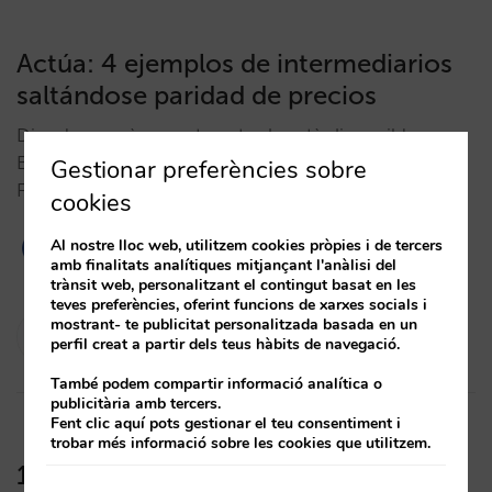
Actúa: 4 ejemplos de intermediarios
saltándose paridad de precios
Disculpa, però aquesta entrada està disponible a
Espanyol Europeu.
Gestionar preferències sobre
FacebookTwitterLinkedinWhatsapp…
cookies
Al nostre lloc web, utilitzem cookies pròpies i de tercers
1
amb finalitats analítiques mitjançant l'anàlisi del
trànsit web, personalitzant el contingut basat en les
teves preferències, oferint funcions de xarxes socials i
mostrant- te publicitat personalitzada basada en un
César López
perfil creat a partir dels teus hàbits de navegació.
23/04/2012
També podem compartir informació analítica o
publicitària amb tercers.
Fent clic aquí pots gestionar el teu consentiment i
trobar més informació sobre les cookies que utilitzem.
1er semestre 2009: Datos de precios,