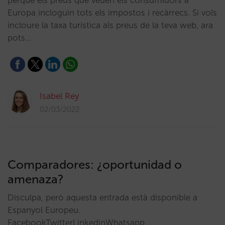
perquè els preus que veuen els consumidors a
Europa incloguin tots els impostos i recàrrecs. Si vols
incloure la taxa turística als preus de la teva web, ara
pots…
Isabel Rey
02/03/2022
Comparadores: ¿oportunidad o
amenaza?
Disculpa, però aquesta entrada està disponible a
Espanyol Europeu.
FacebookTwitterLinkedinWhatsapp…