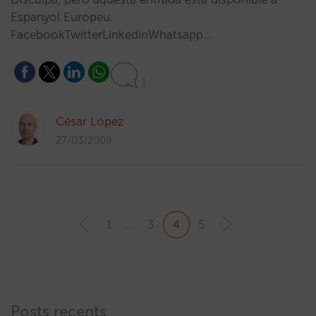
Espanyol Europeu.
FacebookTwitterLinkedinWhatsapp…
1
César López
27/03/2009
1
…
3
4
5
Posts recents