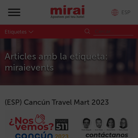
ESP
Etiquetes
Articles amb la etiqueta:
miraievents
(ESP) Cancún Travel Mart 2023