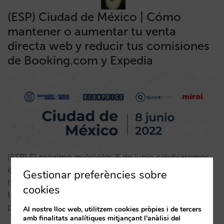
(ESP) Ciudad de México | Cómo
mantener o aumentar tu venta
directa web y reducir tus comisiones
de Booking.com y Expedia
(ESP) El próximo miércoles 8 de junio celebraremos,
en Ciudad de México, la sesión formativa "Cómo
Gestionar preferències sobre
mantener o aumentar tu venta directa web y reducir
cookies
tus comisiones de Booking.com y Expedia (sin
perder visibilidad)"…
Al nostre lloc web, utilitzem cookies pròpies i de tercers
amb finalitats analítiques mitjançant l'anàlisi del