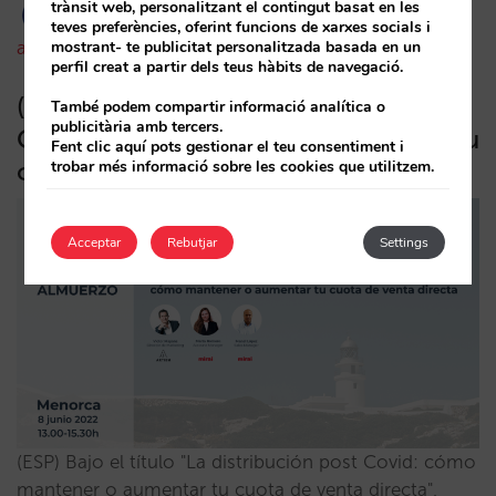
trànsit web, personalitzant el contingut basat en les
teves preferències, oferint funcions de xarxes socials i
mostrant- te publicitat personalitzada basada en un
amaialopez
08/06/2022
perfil creat a partir dels teus hàbits de navegació.
(ESP) Menorca | La distribución post
També podem compartir informació analítica o
publicitària amb tercers.
Covid: cómo mantener o aumentar tu
Fent clic aquí pots gestionar el teu consentiment i
cuota de venta directa
trobar més informació sobre les cookies que utilitzem.
Acceptar
Rebutjar
Settings
(ESP) Bajo el título "La distribución post Covid: cómo
mantener o aumentar tu cuota de venta directa",