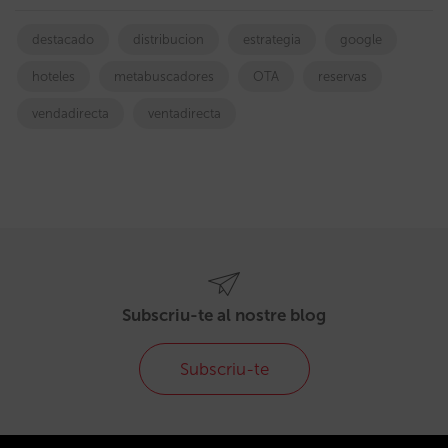
destacado
distribucion
estrategia
google
hoteles
metabuscadores
OTA
reservas
vendadirecta
ventadirecta
Subscriu-te al nostre blog
Subscriu-te