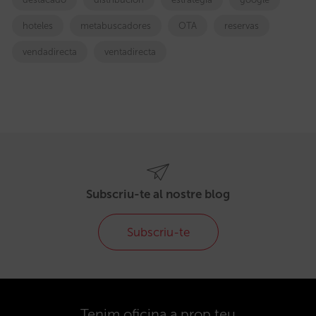
hoteles
metabuscadores
OTA
reservas
vendadirecta
ventadirecta
Subscriu-te al nostre blog
Subscriu-te
Tenim oficina a prop teu