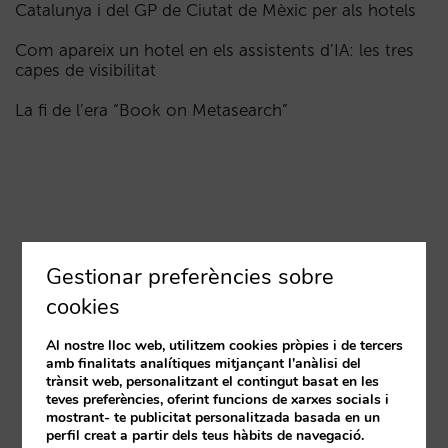
Catalunya i del GP de Ciutat de Mèxic per als hotels
Com apareix un hotel en els assistents d’IA: les tres
capes de visibilitat
La fi de l’era “Book on Metasearch”
Gestionar preferències sobre
cookies
Al nostre lloc web, utilitzem cookies pròpies i de tercers
amb finalitats analítiques mitjançant l'anàlisi del
trànsit web, personalitzant el contingut basat en les
teves preferències, oferint funcions de xarxes socials i
mostrant- te publicitat personalitzada basada en un
perfil creat a partir dels teus hàbits de navegació.