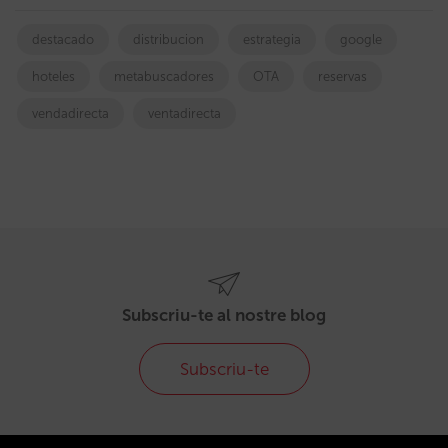
destacado
distribucion
estrategia
google
hoteles
metabuscadores
OTA
reservas
vendadirecta
ventadirecta
Subscriu-te al nostre blog
Subscriu-te