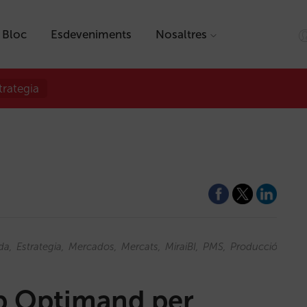
Bloc
Esdeveniments
Nosaltres
trategia
da
Estrategia
Mercados
Mercats
MiraiBI
PMS
Producció
Prod
mb Optimand per