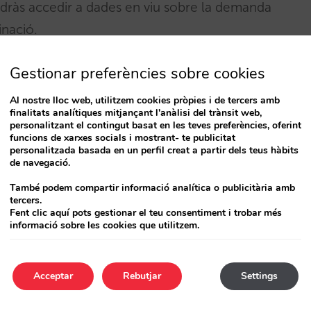
dràs accedir a dades en viu sobre la demanda
tinació.
es tarifes dels teus competidors en temps real,
Gestionar preferències sobre cookies
er tipologia d’habitació i punts de venda
Al nostre lloc web, utilitzem cookies pròpies i de tercers amb
obre tarifes, reviews, dades històriques i
finalitats analítiques mitjançant l'anàlisi del trànsit web,
personalitzant el contingut basat en les teves preferències, oferint
funcions de xarxes socials i mostrant- te publicitat
personalitzada basada en un perfil creat a partir dels teus hàbits
de navegació.
També podem compartir informació analítica o publicitària amb
tercers.
es pot integrar en qualsevol web d’hotel
Fent clic aquí pots gestionar el teu consentiment i trobar més
informació sobre les cookies que utilitzem.
 que estigui funcionant en només unes hores
Acceptar
Rebutjar
Settings
(Opera PMS, Mews, Infor i Protel), i amb