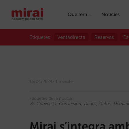
Que fem
Notícies
Etiquetes:
Ventadirecta
Reservas
Es
16/04/2024
1 minute
Etiquetes de la notícia:
Bi
Conversió
Conversión
Dades
Datos
Deman
Mirai s’integra a