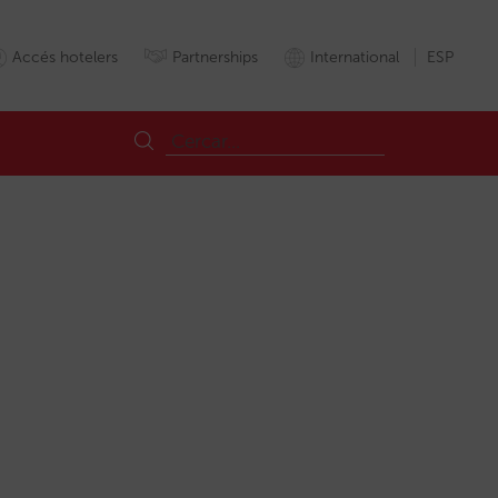
Accés hotelers
Partnerships
International
ESP
uccion
Rendibilitat
Rentabilidad
Tarifas
Tarifes
Vendadirecta