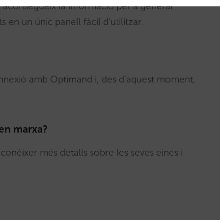
s aconsegueix la informació per a generar
en un únic panell fàcil d’utilitzar.
connexió amb Optimand i, des d’aquest moment,
 en marxa?
conèixer més detalls sobre les seves eines i