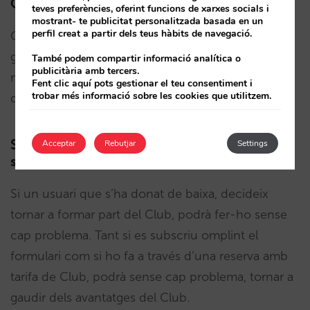
CRM
teves preferències, oferint funcions de xarxes socials i
mostrant- te publicitat personalitzada basada en un
perfil creat a partir dels teus hàbits de navegació.
Quan es produeix una baixa d’un membre, es
genera automàticament una comunicació
També podem compartir informació analítica o
publicitària amb tercers.
mitjançant l’API a Cendyn CRM si l’hotel disposa
Fent clic aquí pots gestionar el teu consentiment i
trobar més informació sobre les cookies que utilitzem.
d’aquest CRM.
Si un usuari es dóna de baixa, podrà donar-
Acceptar
Rebutjar
Settings
se d’alta novament
Si un usuari que s’ha donat de baixa, decideix
tornar a formar part del Club, podrà fer-ho sense
cap problema. Tant si es subscriu omplint el
formulari com si ho fa a través d’una reserva amb
tarifa de Club, podrà sense cap problema, tornar a
gaudir dels avantatges del Club.