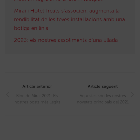
Mirai i Hotel Treats s’associen: augmenta la
rendibilitat de les teves instal·lacions amb una
botiga en línia
2023: els nostres assoliments d’una ullada
Post
navigation
Article anterior
Article següent
Bloc de Mirai 2021: Els
Aquestes són les nostres
nostres posts més llegits
novetats principals del 2021