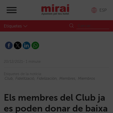
ESP
Etiquetes
20/12/2021
1 minute
Etiquetes de la notícia:
Club
Fidelització
Fidelización
Membres
Miembros
Els membres del Club ja
es poden donar de baixa