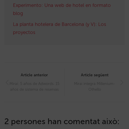
Experimento: Una web de hotel en formato
blog
La planta hotelera de Barcelona (y V): Los
proyectos
Post
navigation
Article anterior
Article següent
Mirai: 5 años de Adwords. 15
Mirai integra Millenium-
años de sistema de reservas
Othello
2 persones han comentat això: