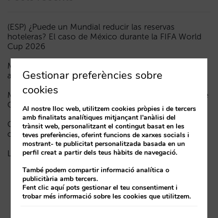
(ESP) ¿Puede un Mundial reducir las reservas
hoteleras? El caso de México durante la FIFA World
Cup 2026
Menys campanyes, més intel·ligents: manual IA per
Gestionar preferències sobre
actualitzar el màrqueting digital del teu hotel (part 1)
cookies
Madrid davant la Fórmula 1: aprenentatges del GP de
Catalunya i del GP de Ciutat de Mèxic per als hotels
Al nostre lloc web, utilitzem cookies pròpies i de tercers
amb finalitats analítiques mitjançant l'anàlisi del
Com apareix un hotel en els assistents d’IA: les tres
trànsit web, personalitzant el contingut basat en les
capes de visibilitat
teves preferències, oferint funcions de xarxes socials i
mostrant- te publicitat personalitzada basada en un
perfil creat a partir dels teus hàbits de navegació.
La fi de l’era “Book on Metasearch”
També podem compartir informació analítica o
publicitària amb tercers.
Fent clic aquí pots gestionar el teu consentiment i
trobar més informació sobre les cookies que utilitzem.