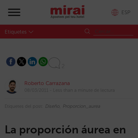
ESP
Etiquetes
2
Roberto Carrazana
08/03/2011
Less than a minute de lectura
Etiquetes del post:
Diseño
Proporcion_aurea
La proporción áurea en