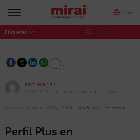
ESP
Etiquetes
15
Piotr Majdan
13/07/2010
Less than a minute de lectura
Etiquetes del post:
2010
Hoteles
Marketing
Tripadvisor
Perfil Plus en