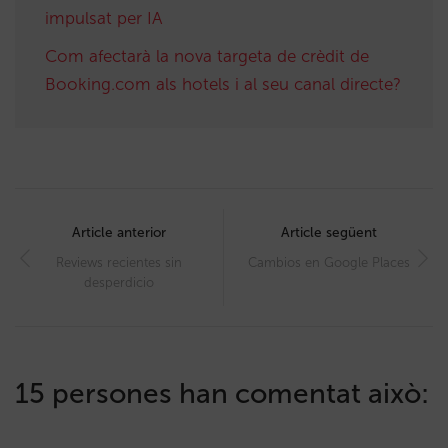
impulsat per IA
Com afectarà la nova targeta de crèdit de
Booking.com als hotels i al seu canal directe?
Post
navigation
Article anterior
Article següent
Reviews recientes sin
Cambios en Google Places
desperdicio
15 persones han comentat això: