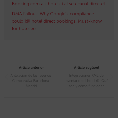
Booking.com als hotels i al seu canal directe?
DMA Fallout: Why Google’s compliance
could kill hotel direct bookings. Must-know
for hoteliers
Post
navigation
Article anterior
Article següent
Antelación de las reservas:
Integraciones XML del
Comparativa Barcelona-
inventario del hotel (I): Qué
Madrid
son y cómo funcionan