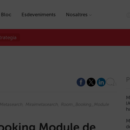
Bloc
Esdeveniments
Nosaltres
trategia
P
1
M
I
Metasearch
Miraimetasearch
Room_Booking_Module
h
M
Booking Module de
d