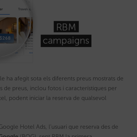
 ha afegit sota els diferents preus mostrats de
 de preus, inclou fotos i característiques per
otel, podent iniciar la reserva de qualsevol
 Google Hotel Ads, l’usuari que reserva des de
 Google
(BOG), sent RBM la primera