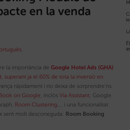
M
pacte en la venda
C
le
L
E
a
ortuguês
.
re la importància de
Google Hotel Ads (GHA)
superant ja el 60% de tota la inversió en
ança ràpidament i no deixa de sorprendre’ns
Book on Google
, inclòs
Via Assistant
, Google
Graph,
Room Clustering
,… i una funcionalitat
ix sent molt desconeguda:
Room Booking