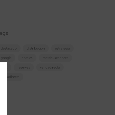
ags
destacado
distribucion
estrategia
google
hoteles
metabuscadores
OTA
reservas
vendadirecta
ventadirecta