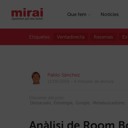
Que fem
Notícies
Etiquetes:
Ventadirecta
Reservas
Es
Pablo Sánchez
11/09/2019
4 minutes de lectura
Etiquetes del post:
Destacado
Estrategia
Google
Metabuscadores
Anàlisi de Room 