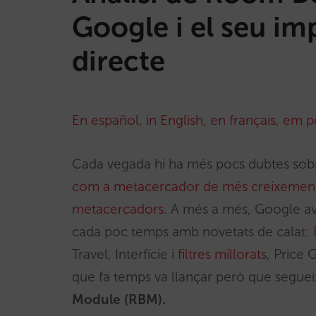
Google i el seu im
directe
En español
,
in English
,
en français
,
em p
Cada vegada hi ha més pocs dubtes sob
com a metacercador de més creixement, 
metacercadors
. A més a més, Google av
cada poc temps amb novetats de calat:
Travel, Interfície i
filtres millorats
, Price 
que fa temps va llançar però que segue
Module (RBM).