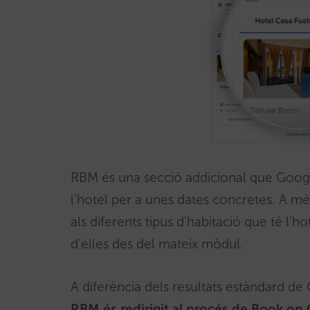
RBM és una secció addicional que Google
l’hotel per a unes dates concretes. A més
als diferents tipus d’habitació que té l’h
d’elles des del mateix mòdul.
A diferència dels resultats estàndard de
RBM és redirigit al procés de Book on