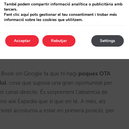
També podem compartir informació analítica o publicitària amb
tercers.
Fent clic aquí pots gestionar el teu consentiment i trobar més
informació sobre les cookies que utilitzem.
contingut específic a Google. A més de preus,
Acceptar
Rebutjar
Settings
cancel·lació, règims, així com descripcions de
 Book on Google fa que hi hagi
poques OTA
dul
, cosa que suposa una gran oportunitat per
del canal directe. És sorprenent l’absència de
així Expedia que sí que en té. A més, als
’hotel acostuma a estar en primera posició, per