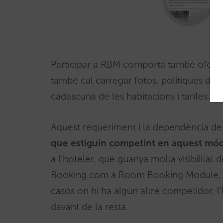
Participar a RBM comporta també oferir 
també cal carregar fotos, polítiques de 
cadascuna de les habitacions i tarifes.
Aquest requeriment i la dependència de
que estiguin competint en aquest mó
a l’hoteler, que guanya molta visibilitat 
Booking.com a Room Booking Module, no 
casos on hi ha algun altre competidor, l
davant de la resta.