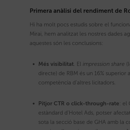
Primera anàlisi del rendiment de
Hi ha molt pocs estudis sobre el funcio
Mirai, hem analitzat les nostres dades a
aquestes són les conclusions:
Més visibilitat
. El
impression share
(l
directe) de RBM és un 16% superior a
competència d’altres licitadors.
Pitjor CTR o click-through-rate
: el
estàndard d’Hotel Ads, potser afectat
sota la secció base de GHA amb la co