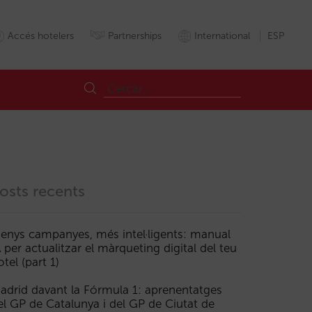
Accés hotelers
Partnerships
International
ESP
osts recents
enys campanyes, més intel·ligents: manual
A per actualitzar el màrqueting digital del teu
otel (part 1)
adrid davant la Fórmula 1: aprenentatges
el GP de Catalunya i del GP de Ciutat de