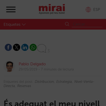
ESP
Etiquetes
3
Pablo Delgado
29/05/2019
7 minutes de lectura
Etiquetes del post:
Distribucion
Estrategia
Nivel-Venta-
Directa
Reservas
És adequat el meu nivell