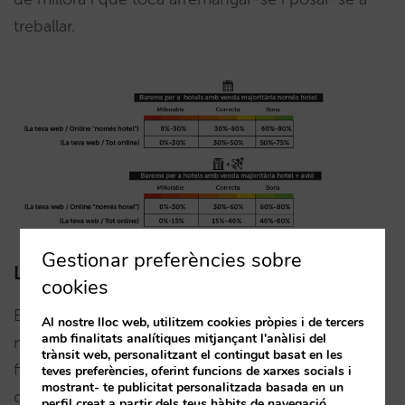
treballar.
Gestionar preferències sobre
Les grans marques, l’excepció
cookies
En el cas de les grans marques, el pes de la pròpia
Al nostre lloc web, utilitzem cookies pròpies i de tercers
amb finalitats analítiques mitjançant l'anàlisi del
marca i la fortalesa dels seus programes de
trànsit web, personalitzant el contingut basat en les
fidelització són diferencials quan parlem de la
teves preferències, oferint funcions de xarxes socials i
mostrant- te publicitat personalitzada basada en un
comercialització online i alteren substancialment
perfil creat a partir dels teus hàbits de navegació.