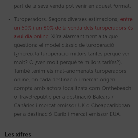
part de la seva venda pot venir en aquest format.
Turoperadors. Segons diverses estimacions,
entre
un 50% i un 80% de la venda dels turoperadors és
avui dia online
. Xifra alarmantment alta que
qüestiona el model clàssic de turoperació
(¿mereix la turoperació millors tarifes perquè ven
molt? O ¿ven molt perquè té millors tarifes?).
També tenim els mal-anomenats turoperadors
online, on cada destinació i mercat origen
compta amb actors localitzats com Onthebeach
o Travelrepublic per a destinació Balears /
Canàries i mercat emissor UK o Cheapcaribbean
per a destinació Carib i mercat emissor EUA.
Les xifres