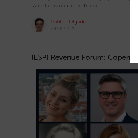
IA en la distribució hotelera.…
Pablo Delgado
29/05/2025
(ESP) Revenue Forum: Copenh