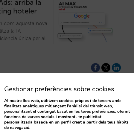
ds: arriba la
ing hoteler
em com aquesta nova
tza la IA
ciència única per al
Gestionar preferències sobre cookies
Al nostre lloc web, utilitzem cookies pròpies i de tercers amb
i preus en
finalitats analítiques mitjançant l'anàlisi del trànsit web,
T
personalitzant el contingut basat en les teves preferències, oferint
funcions de xarxes socials i mostrant- te publicitat
personalitzada basada en un perfil creat a partir dels teus hàbits
tar la teva
de navegació.
a la revolució de la