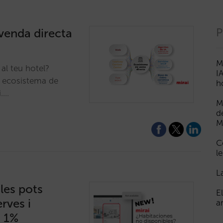
venda directa
P
M
al teu hotel?
I
n ecosistema de
h
i.…
M
d
M
C
le
L
les pots
E
rves i
a
n 1%