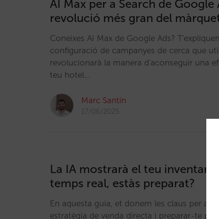
AI Max per a Search de Google A
revolució més gran del màrquet
Coneixes AI Max de Google Ads? T'expliqu
configuració de campanyes de cerca que utili
revolucionarà la manera d'aconseguir una efi
teu hotel…
Marc Santín
17/06/2025
La IA mostrarà el teu inventari 
temps real, estàs preparat?
En aquesta guia, et donem les claus per adap
estratègia de venda directa i preparar-te per 