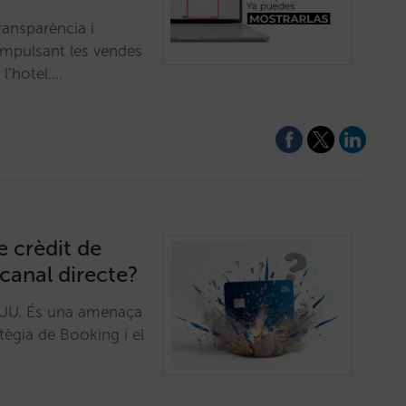
ransparència i
impulsant les vendes
 l’hotel.…
e crèdit de
 canal directe?
. UU. És una amenaça
atègia de Booking i el