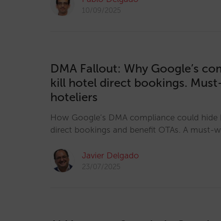
10/09/2025
DMA Fallout: Why Google’s co
kill hotel direct bookings. Mus
hoteliers
How Google’s DMA compliance could hide h
direct bookings and benefit OTAs. A must-wa
Javier Delgado
23/07/2025