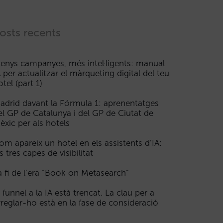
osts recents
enys campanyes, més intel·ligents: manual
A per actualitzar el màrqueting digital del teu
otel (part 1)
adrid davant la Fórmula 1: aprenentatges
el GP de Catalunya i del GP de Ciutat de
èxic per als hotels
om apareix un hotel en els assistents d’IA:
s tres capes de visibilitat
a fi de l’era “Book on Metasearch”
l funnel a la IA està trencat. La clau per a
rreglar-ho està en la fase de consideració