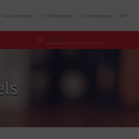
Accés hotelers
Partnerships
International
ESP
els