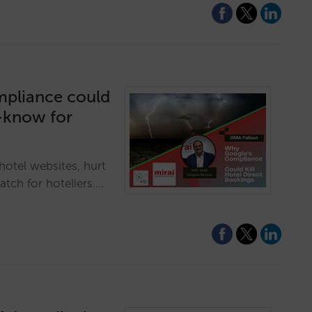
mpliance could
t-know for
otel websites, hurt
tch for hoteliers.…