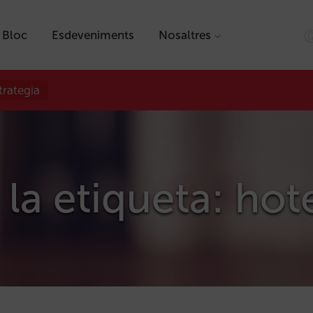
Bloc
Esdeveniments
Nosaltres
trategia
 la etiqueta: hot