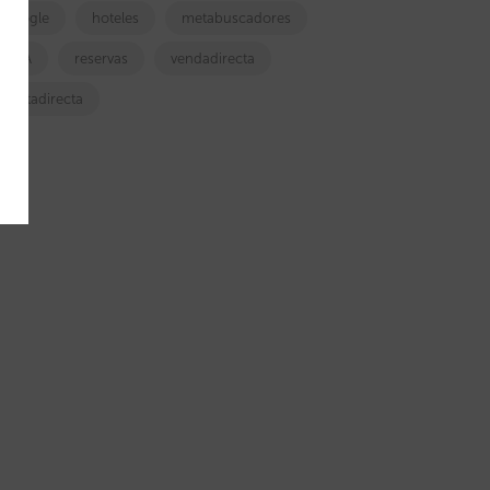
google
hoteles
metabuscadores
OTA
reservas
vendadirecta
ventadirecta