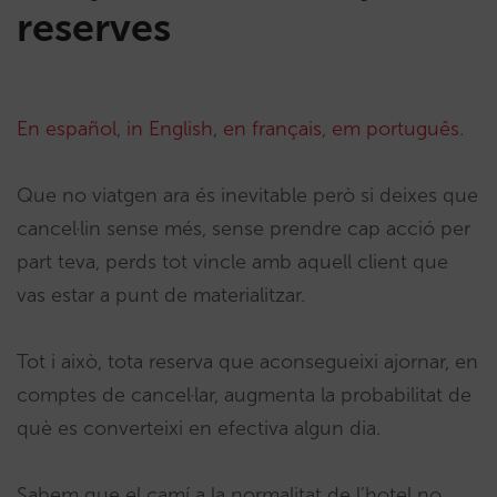
reserves
En español
,
in English
,
en français
,
em português
.
Que no viatgen ara és inevitable però si deixes que
cancel·lin sense més, sense prendre cap acció per
part teva, perds tot vincle amb aquell client que
vas estar a punt de materialitzar.
Tot i això, tota reserva que aconsegueixi ajornar, en
comptes de cancel·lar, augmenta la probabilitat de
què es converteixi en efectiva algun dia.
Sabem que el camí a la normalitat de l’hotel no