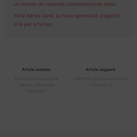
un motor de reserves conversacional natiu
Mirai llança Sarai, la nova generació d’agents
d’IA per a hotels
Post
navigation
Article anterior
Article següent
Facilita les reserves amb
(ESP) Pick up y cancelaciones
nadons, indica més
– Semana 13
informació