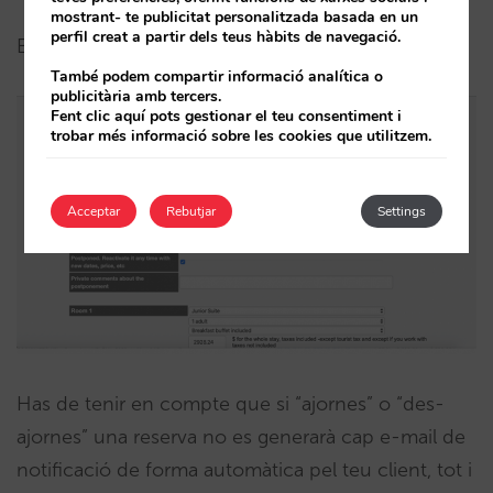
mostrant- te publicitat personalitzada basada en un
perfil creat a partir dels teus hàbits de navegació.
Et mostrem un exemple a continuació:
També podem compartir informació analítica o
publicitària amb tercers.
Fent clic aquí pots gestionar el teu consentiment i
trobar més informació sobre les cookies que utilitzem.
Acceptar
Rebutjar
Settings
Has de tenir en compte que si “ajornes” o “des-
ajornes” una reserva no es generarà cap e-mail de
notificació de forma automàtica pel teu client, tot i