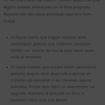
Hi ha molts tipus de clients, i estem segurs de què
alguns estaran interessats en la teva proposta.
Aquests són els casos principals que ens hem
trobat:
Hi haurà clients que tinguin reserves amb
cancel·lació gratuïta que s’estimin cancel·lar,
oblidar-se i buscar de nou la seva opció quan
arribi el moment.
Hi haurà d’altres, que encara tenint cancel·lació
gratuïta, puguin estar disposats a ajornar en
comptes de cancel·lar si els ofereixes alguna
avantatja. Potser vols oferir un descompte, un
upgrade, mantenir el preu per un futur o
qualsevol altra cosa que pensis.