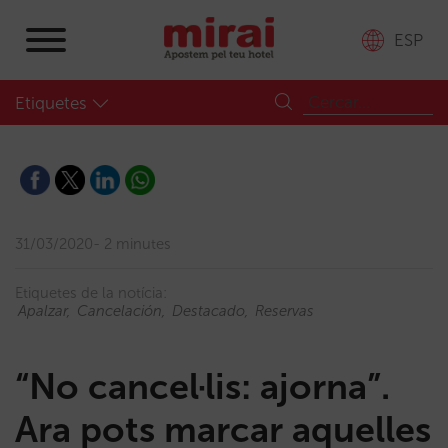
ESP
Etiquetes
31/03/2020
2 minutes
Etiquetes de la notícia:
Apalzar
Cancelación
Destacado
Reservas
“No cancel·lis: ajorna”.
Ara pots marcar aquelles