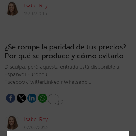
Isabel Rey
15/03/2013
¿Se rompe la paridad de tus precios?
Por qué se produce y cómo evitarlo
Disculpa, però aquesta entrada està disponible a
Espanyol Europeu.
FacebookTwitterLinkedinWhatsapp…
2
Isabel Rey
07/02/2013