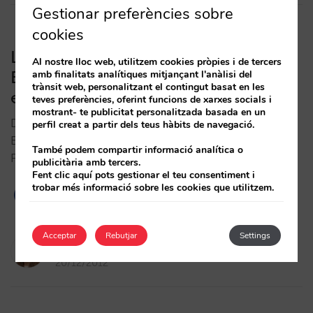
Gestionar preferències sobre
cookies
La orientación al cliente de
Al nostre lloc web, utilitzem cookies pròpies i de tercers
Booking.com (a costa del hotel): 7
amb finalitats analítiques mitjançant l'anàlisi del
trànsit web, personalitzant el contingut basat en les
ejemplos
teves preferències, oferint funcions de xarxes socials i
mostrant- te publicitat personalitzada basada en un
Disculpa, però aquesta entrada està disponible a
perfil creat a partir dels teus hàbits de navegació.
Espanyol Europeu.
També podem compartir informació analítica o
FacebookTwitterLinkedinWhatsapp…
publicitària amb tercers.
Fent clic aquí pots gestionar el teu consentiment i
trobar més informació sobre les cookies que utilitzem.
6
Acceptar
Rebutjar
Settings
Isabel Rey
20/12/2012