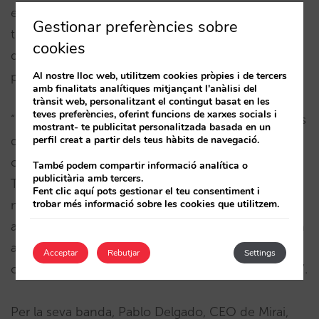
experiència per aconseguir un gran volum de
Gestionar preferències sobre
trànsit d’alt valor a les webs dels hotels. El sistema
cookies
de reserves de Mirai, fàcil, intuïtiu i molt usable,
Al nostre lloc web, utilitzem cookies pròpies i de tercers
porta aquest trànsit a la màxima conversió.
amb finalitats analítiques mitjançant l'anàlisi del
trànsit web, personalitzant el contingut basat en les
teves preferències, oferint funcions de xarxes socials i
“Mirai està a l’avantguarda en tecnologia de motors
mostrant- te publicitat personalitzada basada en un
perfil creat a partir dels teus hàbits de navegació.
de reserva, coneixent bé les claus per optimitzar la
conversió”, explica Charlie Osmond, fundador de
També podem compartir informació analítica o
publicitària amb tercers.
Triptease. “Estem encantats de poder oferir el
Fent clic aquí pots gestionar el teu consentiment i
trobar més informació sobre les cookies que utilitzem.
nostre servei de licitacions intel·ligents als hotels
associats a Mirai. Ja hem vist resultats increïbles en
aquest test i seguim millorant el nostre servei per
Acceptar
Rebutjar
Settings
oferir un avantatge encara més gran a més hotels “.
Per la seva banda, Pablo Delgado, CEO de Mirai,