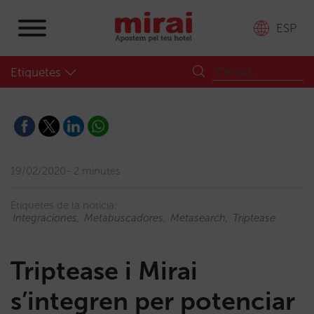
ESP
Etiquetes
19/02/2020
2 minutes
Etiquetes de la notícia:
Integraciones
Metabuscadores
Metasearch
Triptease
Triptease i Mirai
s’integren per potenciar