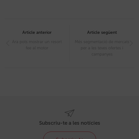
Post
navigation
Article anterior
Article següent
Ara pots mostrar un resort
Més segmentació de mercats
fee al motor
per a les teves ofertes i
campanyes
Subscriu-te a les notícies