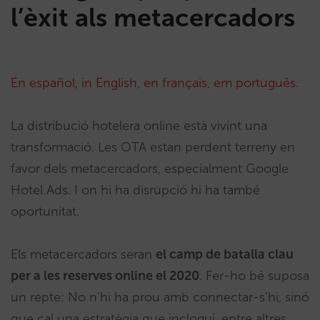
l’èxit als metacercadors
En español
,
in English
,
en français
,
em português
.
La distribució hotelera online està vivint una
transformació. Les OTA estan perdent terreny en
favor dels metacercadors, especialment Google
Hotel Ads. I on hi ha disrupció hi ha també
oportunitat.
Els metacercadors seran
el camp de batalla clau
per a les reserves online el 2020
. Fer-ho bé suposa
un repte: No n’hi ha prou amb connectar-s’hi, sinó
que cal una estratègia que inclogui, entre altres