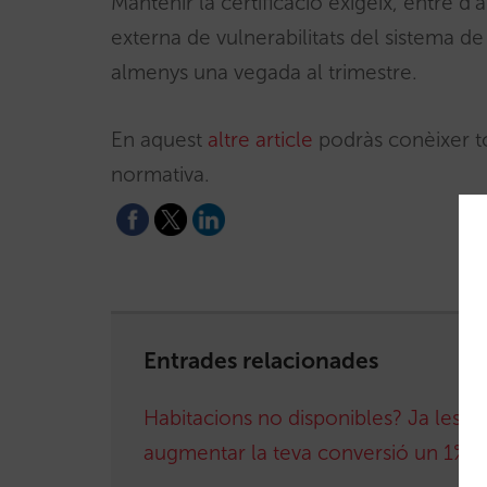
Mantenir la certificació exigeix, entre d’
externa de vulnerabilitats del sistema de
almenys una vegada al trimestre.
En aquest
altre article
podràs conèixer to
normativa.
Entrades relacionades
Habitacions no disponibles? Ja les p
augmentar la teva conversió un 1%