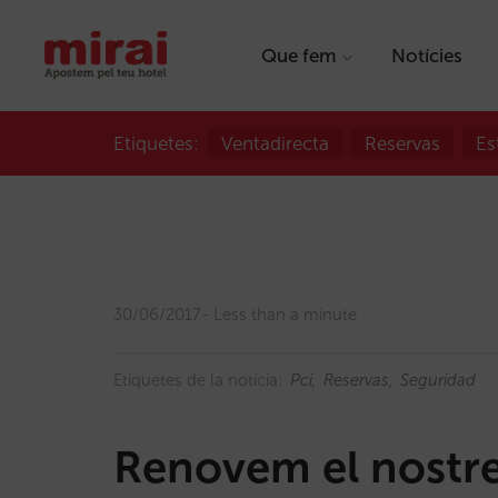
Que fem
Notícies
Etiquetes:
Ventadirecta
Reservas
Es
30/06/2017
Less than a minute
Etiquetes de la notícia:
Pci
Reservas
Seguridad
Renovem el nostre 