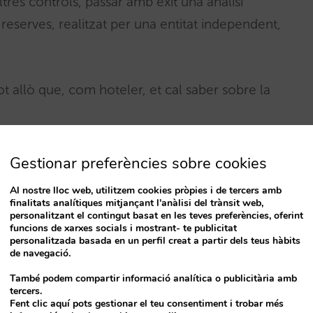
altres controls, passar amb èxit una análisi
 reserves, realitzat per una entitat independent,
t allò que, com hoteler, et cal saber sobre la
Gestionar preferències sobre cookies
Al nostre lloc web, utilitzem cookies pròpies i de tercers amb
finalitats analítiques mitjançant l'anàlisi del trànsit web,
personalitzant el contingut basat en les teves preferències, oferint
funcions de xarxes socials i mostrant- te publicitat
personalitzada basada en un perfil creat a partir dels teus hàbits
de navegació.
ots mostrar al nostre motor de reserves i
També podem compartir informació analítica o publicitària amb
tercers.
Fent clic aquí pots gestionar el teu consentiment i trobar més