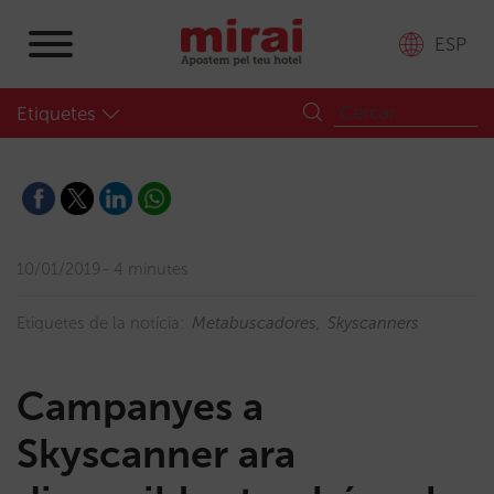
ESP
Etiquetes
10/01/2019
4 minutes
Etiquetes de la notícia:
Metabuscadores
Skyscanners
Campanyes a
Skyscanner ara