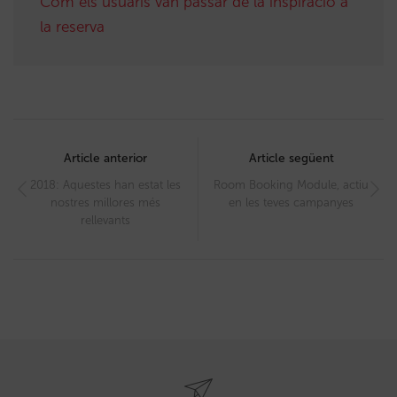
Com els usuaris van passar de la inspiració a
la reserva
Post
navigation
Article anterior
Article següent
2018: Aquestes han estat les
Room Booking Module, actiu
nostres millores més
en les teves campanyes
rellevants