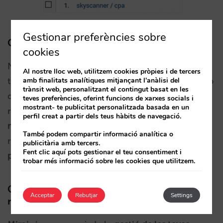
Gestionar preferències sobre
Coexistència de campanyes amb CPC i CPA
cookies
No pots participar als dos sistemes al mateix
Al nostre lloc web, utilitzem cookies pròpies i de tercers
amb finalitats analítiques mitjançant l'anàlisi del
temps, has
d’optarper un o altre
. Qualsevol opció
trànsit web, personalitzant el contingut basat en les
que triÏs, o si decideixes canviar, t’aconsellem
teves preferències, oferint funcions de xarxes socials i
mostrant- te publicitat personalitzada basada en un
romandre en el mateix tipus de campanyes
un
perfil creat a partir dels teus hàbits de navegació.
mínim de 3 a 6 mesos
per poder avaluar els teus
També podem compartir informació analítica o
resultats a consciència.
No hi ha temps de
publicitària amb tercers.
Fent clic aquí pots gestionar el teu consentiment i
permanència
requerit en cap dels dos sistemes.
trobar més informació sobre les cookies que utilitzem.
Gestió de campanyes, reconciliació de
Acceptar
Rebutjar
Settings
reserves i facturació