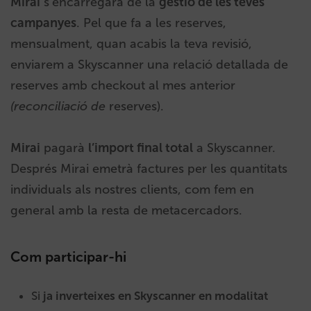
Mirai
s’encarregarà de la
gestió de les teves
campanyes
. Pel que fa a les reserves,
mensualment, quan acabis la teva revisió,
enviarem a Skyscanner una relació detallada de
reserves amb checkout al mes anterior
(reconciliació de
reserves).
Mirai
pagarà
l’import final total
a Skyscanner.
Després Mirai emetrà factures per les quantitats
individuals als nostres clients, com fem en
general amb la resta de metacercadors.
Com participar-hi
Si
ja inverteixes en Skyscanner en modalitat