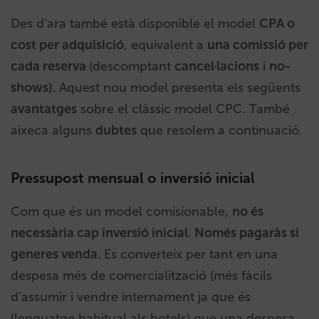
Des d’ara també està disponible el model
CPA o
cost per adquisició
, equivalent a
una comissió per
cada reserva
(descomptant
cancel·lacions
i
no-
shows).
Aquest nou model presenta els següents
avantatges
sobre el clàssic model CPC. També
aixeca alguns
dubtes
que resolem a continuació.
Pressupost mensual o inversió inicial
Com que és un model comisionable,
no és
necessària cap inversió inicial. Només pagaràs si
generes venda.
Es converteix per tant en una
despesa més de comercialització (més fàcils
d’assumir i vendre internament ja que és
llenguatge habitual als hotels) que una despesa