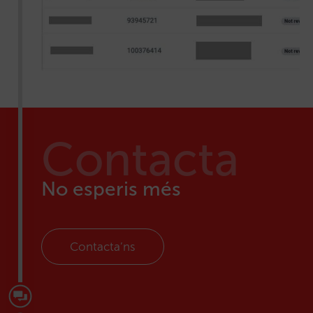
Contacta
No esperis més
Contacta’ns