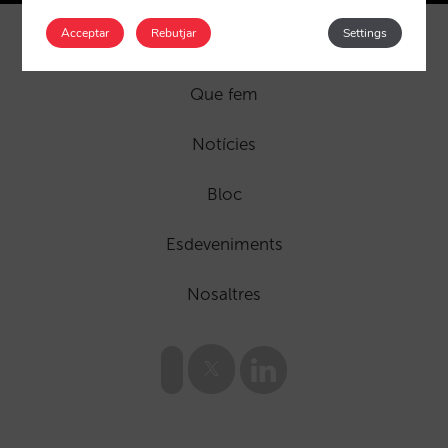
Acceptar
Rebutjar
Settings
Que fem
Notícies
Bloc
Esdeveniments
Nosaltres