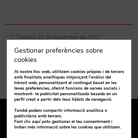
Tuesday, 23 de November de 2021
09:30 a 12:00
Gestionar preferències sobre
cookies
C. Lince, Km 187 Marbella 29603 Spain
Al nostre lloc web, utilitzem cookies pròpies i de tercers
Com arribar-hi
amb finalitats analítiques mitjançant l'anàlisi del
trànsit web, personalitzant el contingut basat en les
teves preferències, oferint funcions de xarxes socials i
mostrant- te publicitat personalitzada basada en un
perfil creat a partir dels teus hàbits de navegació.
També podem compartir informació analítica o
Tenim oficina a prop teu
publicitària amb tercers.
Fent clic aquí pots gestionar el teu consentiment i
Coneix-les
trobar més informació sobre les cookies que utilitzem.