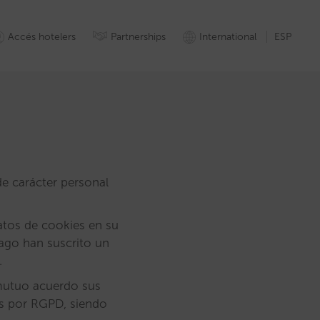
Accés hotelers
Partnerships
International
ESP
de carácter personal
datos de cookies en su
vago han suscrito un
.
mutuo acuerdo sus
as por RGPD, siendo