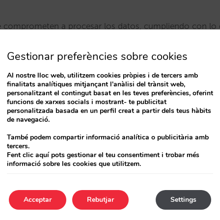
 comprometen a procesar los datos, cumpliendo con lo d
ón de datos vigente aplicable.
Gestionar preferències sobre cookies
 comprometen a responder ante solicitudes que realicen 
derechos ARCOPOL.
Al nostre lloc web, utilitzem cookies pròpies i de tercers amb
finalitats analítiques mitjançant l'anàlisi del trànsit web,
cer sus derechos ARCOPOL ante Mirai, diríjanos su petició
personalitzant el contingut basat en les teves preferències, oferint
i.com. En caso de que desee obtener información por par
funcions de xarxes socials i mostrant- te publicitat
 a su política de privacidad, en la que usted podrá accede
personalitzada basada en un perfil creat a partir dels teus hàbits
de navegació.
rantizan la implementación de medidas técnicas y organ
També podem compartir informació analítica o publicitària amb
tercers.
 RGPD.
Fent clic aquí pots gestionar el teu consentiment i trobar més
informació sobre les cookies que utilitzem.
 comprometen a comunicar a los interesados incidencias
 para sus derechos y libertades y que puedan afectar a su
Acceptar
Rebutjar
Settings