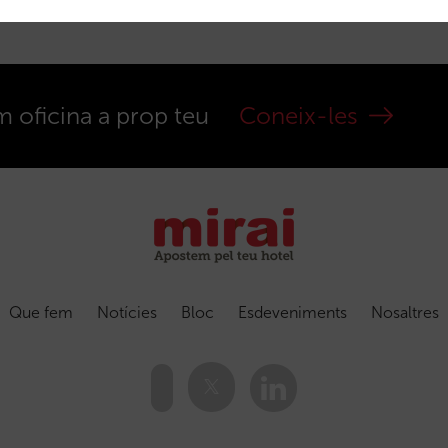
m oficina a prop teu
Coneix-les
Que fem
Notícies
Bloc
Esdeveniments
Nosaltres