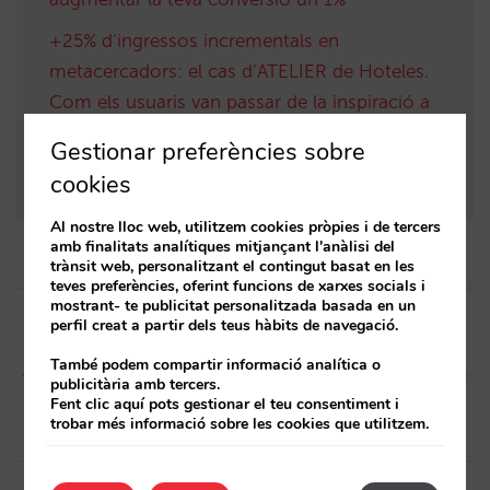
+25% d’ingressos incrementals en
metacercadors: el cas d’ATELIER de Hoteles.
Com els usuaris van passar de la inspiració a
la reserva
Gestionar preferències sobre
Descobreix el nou motor de reserves de Mirai
cookies
Al nostre lloc web, utilitzem cookies pròpies i de tercers
amb finalitats analítiques mitjançant l'anàlisi del
trànsit web, personalitzant el contingut basat en les
teves preferències, oferint funcions de xarxes socials i
Post
mostrant- te publicitat personalitzada basada en un
perfil creat a partir dels teus hàbits de navegació.
navigation
Article anterior
Article següent
També podem compartir informació analítica o
(ESP) Tus confirmaciones de
Taxa Turística de Catalunya:
publicitària amb tercers.
reserva ahora vienen con
Des d’ara la teva web compta
Fent clic aquí pots gestionar el teu consentiment i
Passwallett – Apple Wallet
amb el sistema més complet
trobar més informació sobre les cookies que utilitzem.