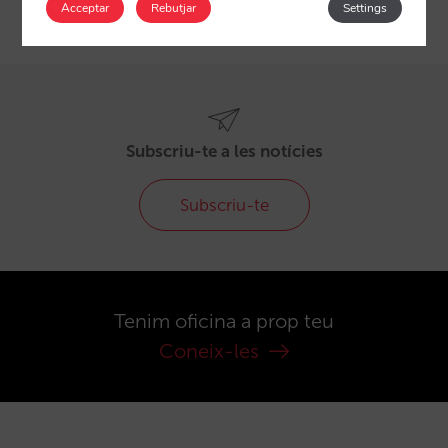
Acceptar
Rebutjar
Settings
Subscriu-te a les notícies
Subscriu-te
Tenim oficina a prop teu
Coneix-les