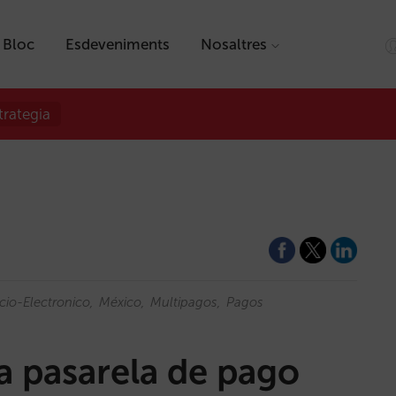
Bloc
Esdeveniments
Nosaltres
trategia
io-Electronico
México
Multipagos
Pagos
a pasarela de pago