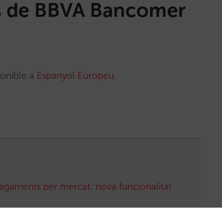
s de BBVA Bancomer
ponible a
Espanyol Europeu
.
pagaments per mercat: nova funcionalitat