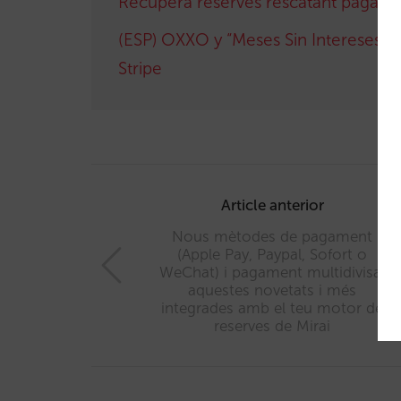
Recupera reserves rescatant pagamen
(ESP) OXXO y “Meses Sin Intereses”, 
Stripe
Post
navigation
Article anterior
Nous mètodes de pagament
(Apple Pay, Paypal, Sofort o
WeChat) i pagament multidivisa:
aquestes novetats i més
integrades amb el teu motor de
reserves de Mirai