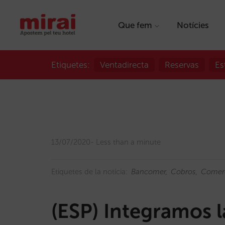
Que fem
Notícies
Etiquetes:
Ventadirecta
Reservas
Es
13/07/2020
Less than a minute
Etiquetes de la notícia:
Bancomer
Cobros
Comerc
(ESP) Integramos l