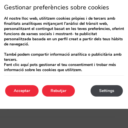
ts fallits a la plataforma de pagaments
Gestionar preferències sobre cookies
disponibles ya en nuestra integración con
Al nostre lloc web, utilitzem cookies pròpies i de tercers amb
finalitats analítiques mitjançant l'anàlisi del trànsit web,
personalitzant el contingut basat en les teves preferències, oferint
funcions de xarxes socials i mostrant- te publicitat
personalitzada basada en un perfil creat a partir dels teus hàbits
de navegació.
També podem compartir informació analítica o publicitària amb
tercers.
Fent clic aquí pots gestionar el teu consentiment i trobar més
Article següent
informació sobre les cookies que utilitzem.
(ESP) Integramos la pasarela de
pago TPV de Cardnet en
República Dominicana
Acceptar
Rebutjar
Settings