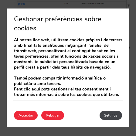
Gestionar preferències sobre
Millorem la cerca de codis
cookies
Al nostre lloc web, utilitzem cookies pròpies i de tercers
amb finalitats analítiques mitjançant l'anàlisi del
A la teva llista de codis creats hem afegit opcions
trànsit web, personalitzant el contingut basat en les
de filtrat i hem donat més potència a la cerca
teves preferències, oferint funcions de xarxes socials i
mostrant- te publicitat personalitzada basada en un
perfil creat a partir dels teus hàbits de navegació.
També pots filtrar per codis no caducats
També podem compartir informació analítica o
Després d’una cerca, afegim un “torna a llistar
publicitària amb tercers.
Fent clic aquí pots gestionar el teu consentiment i
tots”
trobar més informació sobre les cookies que utilitzem.
Ara, a la cerca per text pots buscar per qualsevol
camp (nom intern, nom d’agència o empresa,
Acceptar
Rebutjar
Settings
codi d’una reserva…)