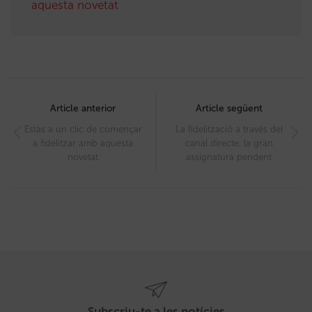
aquesta novetat
Post
navigation
Article anterior
Article següent
Estàs a un clic de començar
La fidelització a través del
a fidelitzar amb aquesta
canal directe, la gran
novetat
assignatura pendent
Subscriu-te a les notícies