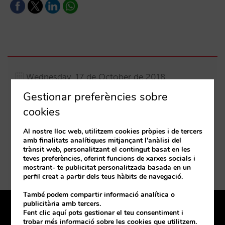
Wednesday, 17 de October de 2018
Gestionar preferències sobre
10:30 a 12:30
cookies
Plaza Horno de la Magdalena, 4 Toledo 45001
España
Al nostre lloc web, utilitzem cookies pròpies i de tercers
amb finalitats analítiques mitjançant l'anàlisi del
Com arribar-hi
trànsit web, personalitzant el contingut basat en les
teves preferències, oferint funcions de xarxes socials i
mostrant- te publicitat personalitzada basada en un
perfil creat a partir dels teus hàbits de navegació.
També podem compartir informació analítica o
publicitària amb tercers.
Fent clic aquí pots gestionar el teu consentiment i
Tenim oficina a prop teu
trobar més informació sobre les cookies que utilitzem.