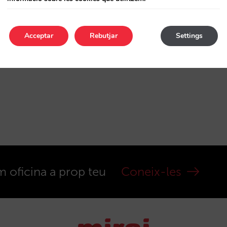
Acceptar
Rebutjar
Settings
m oficina a prop teu
Coneix-les