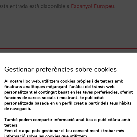
esta entrada està disponible a
Espanyol Europeu
.
Gestionar preferències sobre cookies
 10 de June de 2024
16:00 a 17:00
Al nostre lloc web, utilitzem cookies pròpies i de tercers amb
 Països Catalans, s/n Barcelona 08014 Spain
finalitats analítiques mitjançant l'anàlisi del trànsit web,
personalitzant el contingut basat en les teves preferències, oferint
funcions de xarxes socials i mostrant- te publicitat
personalitzada basada en un perfil creat a partir dels teus hàbits
de navegació.
També podem compartir informació analítica o publicitària amb
tercers.
Fent clic aquí pots gestionar el teu consentiment i trobar més
informació sobre les cookies que utilitzem.