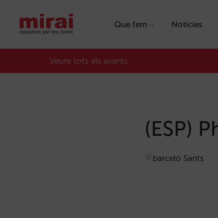
Que fem
Notícies
Veure tots els events
(ESP) P
barceló Sants