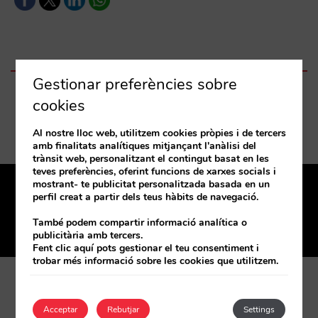
Gestionar preferències sobre
Monday, 14 de September de 2020
cookies
17:00 a 19:00
Al nostre lloc web, utilitzem cookies pròpies i de tercers
amb finalitats analítiques mitjançant l'anàlisi del
trànsit web, personalitzant el contingut basat en les
teves preferències, oferint funcions de xarxes socials i
mostrant- te publicitat personalitzada basada en un
perfil creat a partir dels teus hàbits de navegació.
Tenim oficina a prop teu
Coneix-les
També podem compartir informació analítica o
publicitària amb tercers.
Fent clic aquí pots gestionar el teu consentiment i
trobar més informació sobre les cookies que utilitzem.
Acceptar
Rebutjar
Settings