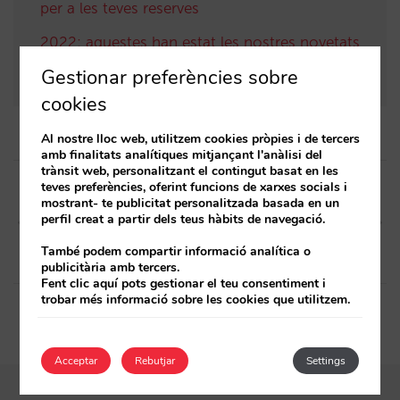
per a les teves reserves
2022: aquestes han estat les nostres novetats
a Mirai
Gestionar preferències sobre
cookies
Al nostre lloc web, utilitzem cookies pròpies i de tercers
amb finalitats analítiques mitjançant l'anàlisi del
Post
trànsit web, personalitzant el contingut basat en les
teves preferències, oferint funcions de xarxes socials i
navigation
Article anterior
Article següent
mostrant- te publicitat personalitzada basada en un
perfil creat a partir dels teus hàbits de navegació.
(ESP) Pick up y cancelaciones
(ESP) Pick up y cancelaciones
– Semana 16
– Semana 17
També podem compartir informació analítica o
publicitària amb tercers.
Fent clic aquí pots gestionar el teu consentiment i
trobar més informació sobre les cookies que utilitzem.
Acceptar
Rebutjar
Settings