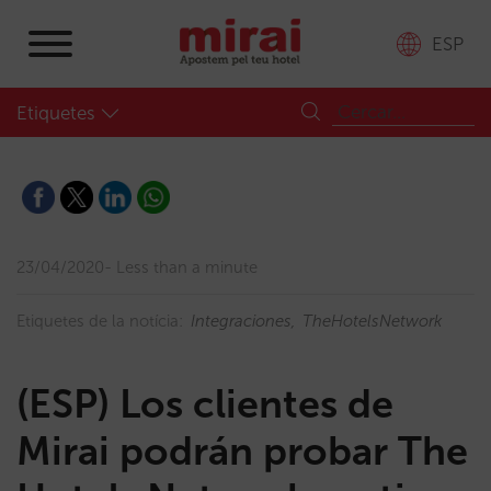
ESP
Etiquetes
23/04/2020
Less than a minute
Etiquetes de la notícia:
Integraciones
TheHotelsNetwork
(ESP) Los clientes de
Mirai podrán probar The