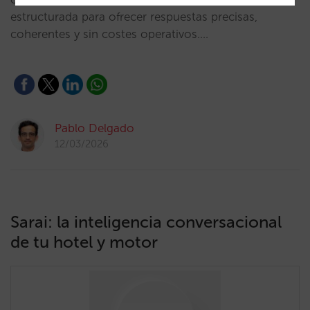
estructurada para ofrecer respuestas precisas,
coherentes y sin costes operativos.…
Pablo Delgado
12/03/2026
Sarai: la inteligencia conversacional
de tu hotel y motor