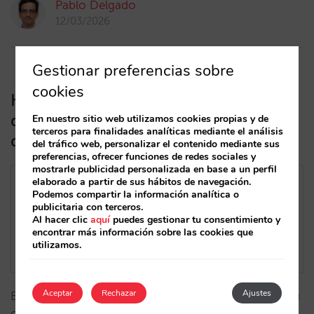
Pablo Delgado
12/03/2026
Gestionar preferencias sobre
cookies
Knowledge: la base de datos maestra
que convierte tu hotel en una fuente
En nuestro sitio web utilizamos cookies propias y de
terceros para finalidades analíticas mediante el análisis
de verdad para la IA
del tráfico web, personalizar el contenido mediante sus
preferencias, ofrecer funciones de redes sociales y
mostrarle publicidad personalizada en base a un perfil
elaborado a partir de sus hábitos de navegación.
Podemos compartir la información analítica o
publicitaria con terceros.
Al hacer clic
aquí
puedes gestionar tu consentimiento y
encontrar más información sobre las cookies que
utilizamos.
Aceptar
Rechazar
Ajustes
Evita que la IA improvise sobre tu hotel. Centraliza tu
contenido en una base de datos maestra