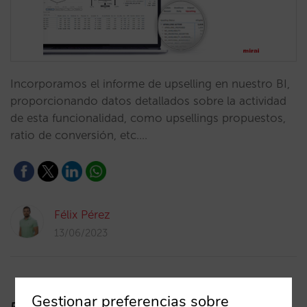
Incorporamos el informe de upselling en nuestro BI,
proporcionando datos detallados sobre la actividad
de esta funcionalidad, como upsellings propuestos,
ratio de conversión, etc.…
Félix Pérez
13/06/2023
Gestionar preferencias sobre