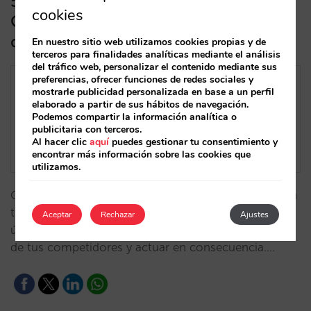
5 funcionalidades de tu perfil de
cookies
Google para mejorar tu venta directa
que no conocías
En nuestro sitio web utilizamos cookies propias y de
terceros para finalidades analíticas mediante el análisis
del tráfico web, personalizar el contenido mediante sus
preferencias, ofrecer funciones de redes sociales y
mostrarle publicidad personalizada en base a un perfil
elaborado a partir de sus hábitos de navegación.
Podemos compartir la información analítica o
publicitaria con terceros.
Al hacer clic
aquí
puedes gestionar tu consentimiento y
encontrar más información sobre las cookies que
utilizamos.
Ciertas funcionalidades disponibles gratuitamente en
tu perfil de Google Hotels son una oportunidad
Aceptar
Rechazar
Ajustes
única para analizar tu estrategia de distribución y la
de tus competidores y actuar en consecuencia.…