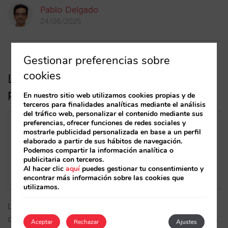
Pablo Delgado
24/06/2025
Gestionar preferencias sobre
cookies
La era del turismo predictivo:
personalización gracias a la IA
En nuestro sitio web utilizamos cookies propias y de
terceros para finalidades analíticas mediante el análisis
del tráfico web, personalizar el contenido mediante sus
preferencias, ofrecer funciones de redes sociales y
mostrarle publicidad personalizada en base a un perfil
elaborado a partir de sus hábitos de navegación.
Podemos compartir la información analítica o
publicitaria con terceros.
Al hacer clic
aquí
puedes gestionar tu consentimiento y
encontrar más información sobre las cookies que
utilizamos.
La inteligencia artificial, combinada con el análisis de
datos, te permite anticiparte a las necesidades de tus
Aceptar
Rechazar
Ajustes