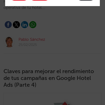
huéspedes, aumentar su fidelización y optimizar la
operativa de tu hotel.…
Pablo Sánchez
25/02/2025
Claves para mejorar el rendimiento
de tus campañas en Google Hotel
Ads (Parte 4)