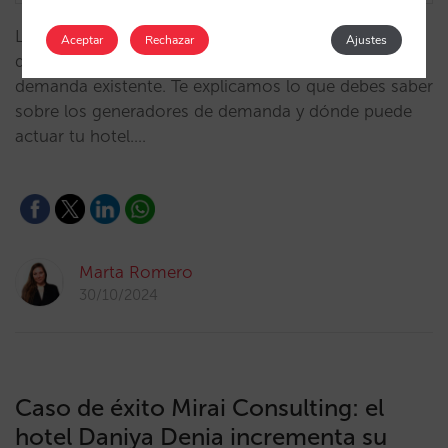
Los hoteles no generan demanda, la venta directa
Aceptar
Rechazar
Ajustes
debe competir con los demás canales para atraer la
demanda existente. Te explicamos lo que debes saber
sobre los generadores de demanda y dónde puede
actuar tu hotel.…
Marta Romero
30/10/2024
Caso de éxito Mirai Consulting: el
hotel Daniya Denia incrementa su