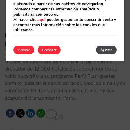
31/08/2010
elaborado a partir de sus hábitos de navegación.
Podemos compartir la información analítica o
publicitaria con terceros.
Al hacer clic
aquí
puedes gestionar tu consentimiento y
encontrar más información sobre las cookies que
utilizamos.
Perfil Plus en TripAdvisor: No para
todo el mundo
Aceptar
Rechazar
Ajustes
English Version | Version française El 6 de mayo
Tripadvisor lanzó un anuncio oficial diciendo que
alrededor de 12.000 hoteles de todo el mundo se
había subscrito a su programa Perfil Plus, que les
permite publicar la dirección de su web, su email y su
número de teléfono en Tripadvisor. Cinco meses
después del lanzamiento, París…
15