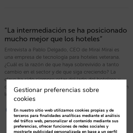
“La intermediación se ha posicionado
mucho mejor que los hoteles”
Entrevista a Pablo Delgado, CEO de Mirai Mirai es
una empresa de tecnología para hoteles veterana.
¿Cuál es la razón de que haya sobrevivido a tanto
cambio en el sector y de que siga creciendo? La
clave ha sido siempre estar del lado del hotelero y
consciente de sus necesidades. Algunos ejemplos: En
Gestionar preferencias sobre
los años…
cookies
En nuestro sitio web utilizamos cookies propias y de
terceros para finalidades analíticas mediante el análisis
del tráfico web, personalizar el contenido mediante sus
preferencias, ofrecer funciones de redes sociales y
César López
mostrarle publicidad personalizada en base a un perfil