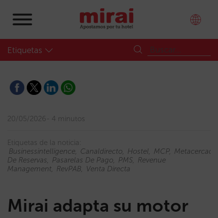
Etiquetas
20/05/2026
4 minutos
Etiquetas de la noticia:
Businessintelligence
Canaldirecto
Hostel
MCP
Metacercado
De Reservas
Pasarelas De Pago
PMS
Revenue
Management
RevPAB
Venta Directa
Mirai adapta su motor