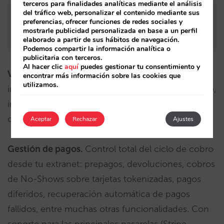
terceros para finalidades analíticas mediante el análisis
del tráfico web, personalizar el contenido mediante sus
Un viajero hace una búsqueda para un grupo de 8
preferencias, ofrecer funciones de redes sociales y
personas, explora opciones y cierra su reserva
mostrarle publicidad personalizada en base a un perfil
directamente en la conversación.
elaborado a partir de sus hábitos de navegación.
Podemos compartir la información analítica o
publicitaria con terceros.
Al hacer clic
aquí
puedes gestionar tu consentimiento y
Venta incremental (Upselling)
: maximiza el
encontrar más información sobre las cookies que
utilizamos.
ingreso total por unidad disponible (TRevPAR/PAB),
incluyendo servicios adicionales como desayunos
o actividades, directamente desde la reserva.
Aceptar
Rechazar
Ajustes
Gestión de pagos.
Control total del ciclo de cobro
desde tu extranet: prepagos, devoluciones, cobros
de No-Shows sobre tarjetas tokenizadas, pagos
diferidos, recuperación automática de pagos
fallidos, entre muchas otras funcionalidades. Con