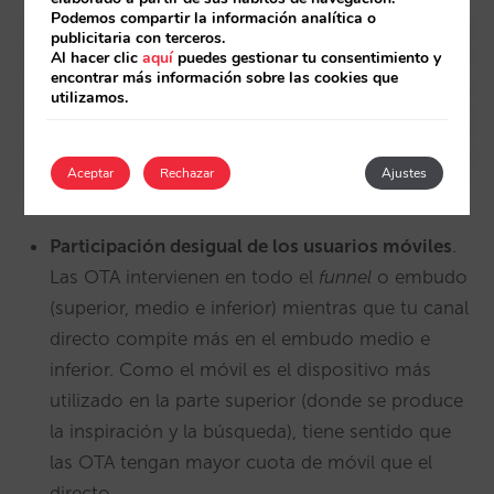
Podemos compartir la información analítica o
publicitaria con terceros.
Al hacer clic
aquí
puedes gestionar tu consentimiento y
encontrar más información sobre las cookies que
utilizamos.
Aceptar
Rechazar
Ajustes
Participación desigual de los usuarios móviles
.
Las OTA intervienen en todo el
funnel
o embudo
(superior, medio e inferior) mientras que tu canal
directo compite más en el embudo medio e
inferior. Como el móvil es el dispositivo más
utilizado en la parte superior (donde se produce
la inspiración y la búsqueda), tiene sentido que
las OTA tengan mayor cuota de móvil que el
directo.