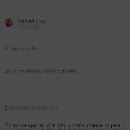
Nahuel
dice:
28/10/2022
Re bueno che!
Los comentarios están cerrados.
Entradas recientes
Menos campañas, más inteligentes: manual IA para