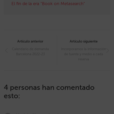
El fin de la era “Book on Metasearch”
Post
navigation
Artículo anterior
Artículo siguiente
Calendario de demanda
Incorporamos la información
Barcelona 2022-23
de fuente y medio a cada
reserva
4 personas han comentado
esto: