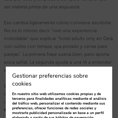
ser
materia prima de una respuesta.
Eso cambia ligeramente cómo conviene escribirla.
No es lo mismo decir “vive una experiencia
inolvidable” que explicar “hotel adults only en Deià,
con suites con terraza, spa privado y cenas para
parejas”. La primera frase suena bien, pero aporta
poca señal. La segunda ayuda a una IA a entender
en qué consultas puede encajar.
Gestionar preferencias sobre
cookies
El contenido de la web ya no se escribe solo para
convencer al usuario. También debe ayudar a que
En nuestro sitio web utilizamos cookies propias y de
terceros para finalidades analíticas mediante el análisis
un asistente entienda
cuándo y por qué ese hotel
del tráfico web, personalizar el contenido mediante sus
preferencias, ofrecer funciones de redes sociales y
encaja
en una consulta.
mostrarle publicidad personalizada en base a un perfil
elaborado a partir de sus hábitos de navegación.