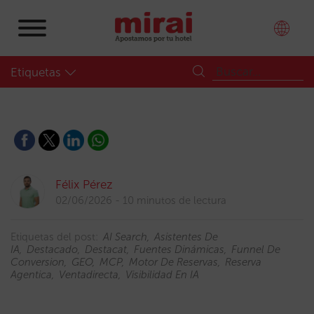
Etiquetas
Félix Pérez
02/06/2026
10 minutos de lectura
Etiquetas del post:
AI Search
Asistentes De
IA
Destacado
Destacat
Fuentes Dinámicas
Funnel De
Conversion
GEO
MCP
Motor De Reservas
Reserva
Agentica
Ventadirecta
Visibilidad En IA