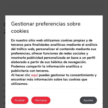
Gestionar preferencias sobre
Calendario de demanda Madrid
cookies
2023-24
En nuestro sitio web utilizamos cookies propias y de
terceros para finalidades analíticas mediante el análisis
del tráfico web, personalizar el contenido mediante sus
preferencias, ofrecer funciones de redes sociales y
mostrarle publicidad personalizada en base a un perfil
elaborado a partir de sus hábitos de navegación.
Podemos compartir la información analítica o
publicitaria con terceros.
Al hacer clic
aquí
puedes gestionar tu consentimiento y
encontrar más información sobre las cookies que
utilizamos.
Queremos que estés informado de los eventos que
tendrán lugar en Madrid en los próximos meses.
Nuestro calendario de demanda recoge los
Aceptar
Rechazar
Ajustes
acontecimientos más relevantes, tus festivos y los de